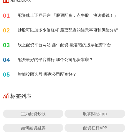
01
配资线上证券开户 「股票配资：点牛股，快速赚钱！」
02
炒股可以加多少倍杠杆 股票配资的注意事项和风险分析
03
线上配资平台网站 鑫牛配资-最靠谱的股票配资平台
04
配资最好的平台排行 哪个公司配资靠谱？
05
智能投顾选股 哪家公司配资好？
标签列表
主力配资炒股
股掌财经app
如何融资融券
配资杠杆APP