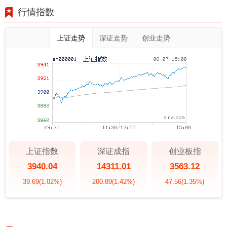
行情指数
上证走势
深证走势
创业走势
上证指数
深证成指
创业板指
3940.04
14311.01
3563.12
39.69
(1.02%)
200.89
(1.42%)
47.56
(1.35%)