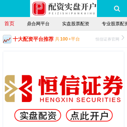
首页
鼎合网平台
实盘股票配资
专业股票配
十大配资平台推荐
恒信证券官网
共
100
+平台