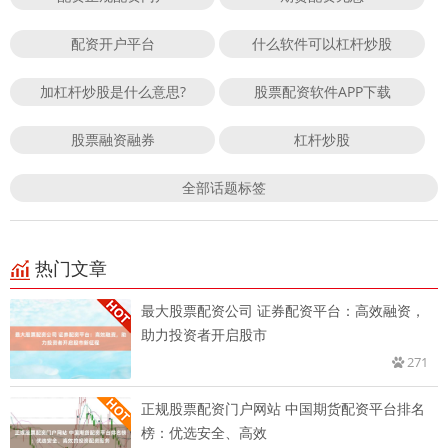
配资开户平台
什么软件可以杠杆炒股
加杠杆炒股是什么意思?
股票配资软件APP下载
股票融资融券
杠杆炒股
全部话题标签
热门文章
最大股票配资公司 证券配资平台：高效融资，
助力投资者开启股市
271
正规股票配资门户网站 中国期货配资平台排名
榜：优选安全、高效