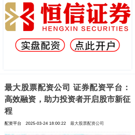
最大股票配资公司 证券配资平台：
高效融资，助力投资者开启股市新征
程
最大股票配资公司
配资平台
2025-03-24 18:00:22