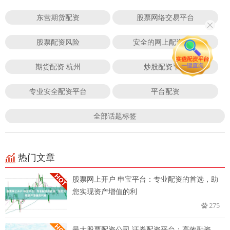
东营期货配资
股票网络交易平台
股票配资风险
安全的网上配资平台
期货配资 杭州
炒股配资平台
专业安全配资平台
平台配资
全部话题标签
热门文章
股票网上开户 申宝平台：专业配资的首选，助
您实现资产增值的利
275
最大股票配资公司 证券配资平台：高效融资，