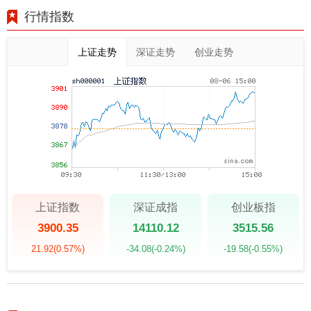
行情指数
上证走势
深证走势
创业走势
上证指数
深证成指
创业板指
3900.35
14110.12
3515.56
21.92
(0.57%)
-34.08
(-0.24%)
-19.58
(-0.55%)