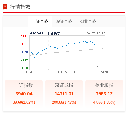
行情指数
上证走势
深证走势
创业走势
上证指数
深证成指
创业板指
3940.04
14311.01
3563.12
39.69
(1.02%)
200.89
(1.42%)
47.56
(1.35%)