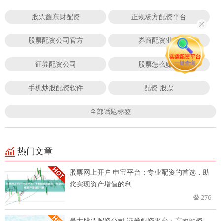
股票鑫东财配资
正规杨方配资平台
股票配资公司官方
券商配资业务
证券配资公司
股票怎么赚钱
手机炒股配资软件
配资 股票
全部话题标签
热门文章
股票网上开户 申宝平台：专业配资的首选，助
您实现资产增值的利
276
最大股票配资公司 证券配资平台：高效融资，