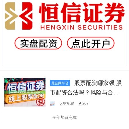
股票配资哪家强 股
鼎合网平台
市配资合法吗？风险与合规
解读
大财配资
207
全部加载完成