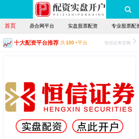
首页
鼎合网平台
实盘股票配资
专业股票配
十大配资平台推荐
恒信证券官网
共
100
+平台