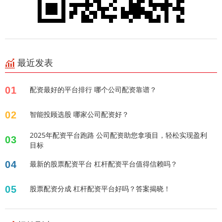
最近发表
01
配资最好的平台排行 哪个公司配资靠谱？
02
智能投顾选股 哪家公司配资好？
2025年配资平台跑路 公司配资助您拿项目，轻松实现盈利
03
目标
04
最新的股票配资平台 杠杆配资平台值得信赖吗？
05
股票配资分成 杠杆配资平台好吗？答案揭晓！