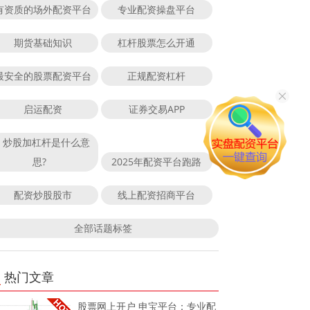
有资质的场外配资平台
专业配资操盘平台
期货基础知识
杠杆股票怎么开通
最安全的股票配资平台
正规配资杠杆
启运配资
证券交易APP
炒股加杠杆是什么意
思?
2025年配资平台跑路
配资炒股股市
线上配资招商平台
全部话题标签
热门文章
股票网上开户 申宝平台：专业配