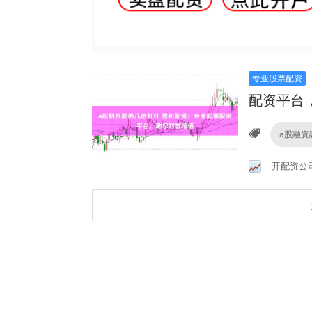
专业股票配资
配资平台
a股融资
开配资公