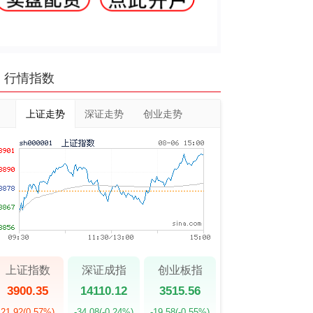
行情指数
上证走势
深证走势
创业走势
上证指数
深证成指
创业板指
3900.35
14110.12
3515.56
21.92
(0.57%)
-34.08
(-0.24%)
-19.58
(-0.55%)