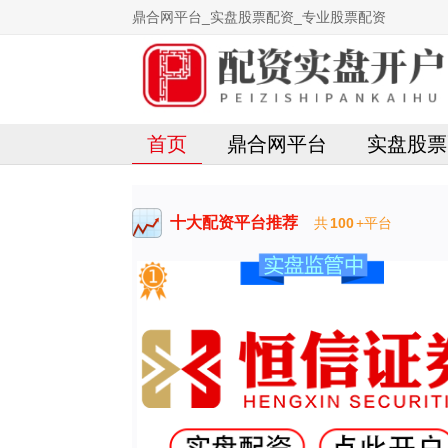
鼎合网平台_实盘股票配资_专业股票配资
首页
鼎合网平台
实盘股票
十大配资平台推荐
共
100
+平台