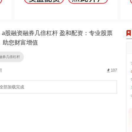
a股融资融券几倍杠杆 盈和配资：专业股票
，助您财富增值
融券几倍杠杆
司
107
全部加载完成