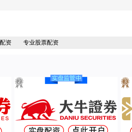
配资
专业股票配资