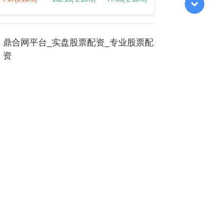
鼎合网平台_实盘股票配资_专业股票配
资