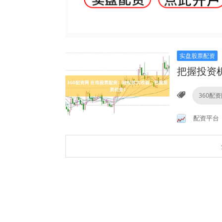
实盘股票配资
把握投资
360配
配资平台