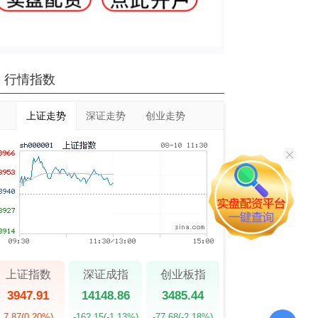
行情指数
上证走势
深证走势
创业走势
上证指数
深证成指
创业板指
3947.91
14148.86
3485.44
7.87
(0.20%)
-162.15
(-1.13%)
-77.68
(-2.18%)