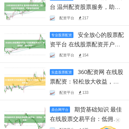
台 温州配资股票服务，助力
投资者灵活融资，把握股市
配资平台
217
新机遇
安全放心的股票配
专业股票配资
资平台 在线股票配资开户：
极速通道，轻松炒股！
配资平台
154
360配资网 在线股
实盘股票配资
票配资：轻松放大收益，把
握投资机会！
配资平台
133
期货基础知识 最佳
鼎合网平台
在线股票交易平台：低佣
金，高效率！