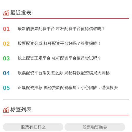
最近发表
01
最新的股票配资平台 杠杆配资平台值得信赖吗？
02
股票配资分成 杠杆配资平台好吗？答案揭晓！
03
线上配资正规平台 杠杆配资平台值得尝试吗？
04
股票配资平台消失怎么办 揭秘贷款配资骗局大揭秘
05
正规配资推荐 揭秘贷款配资骗局：小心陷阱，谨慎投资
标签列表
股票有杠杆么
股票融资融券