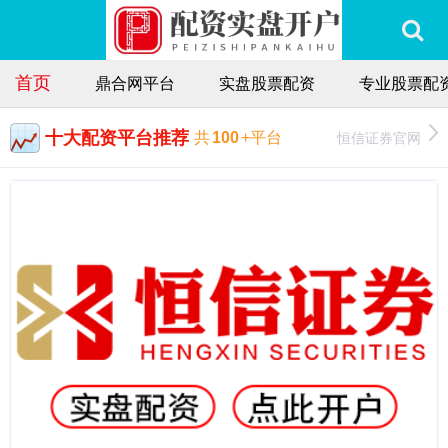
首页
鼎合网平台
实盘股票配资
专业股票配
十大配资平台推荐
恒信证券官网
共
100
+平台