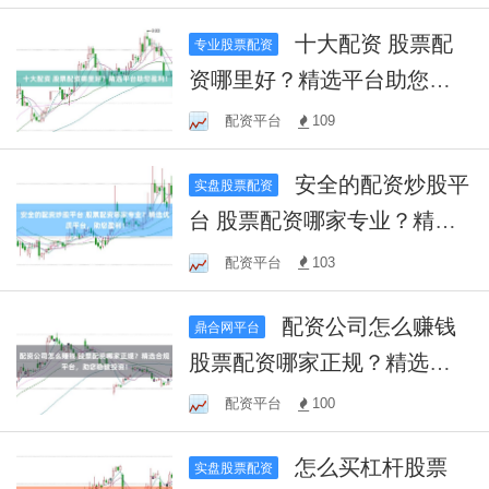
遇
十大配资 股票配
专业股票配资
资哪里好？精选平台助您盈
利！
配资平台
109
安全的配资炒股平
实盘股票配资
台 股票配资哪家专业？精选
优质平台，助您盈利！
配资平台
103
配资公司怎么赚钱
鼎合网平台
股票配资哪家正规？精选合
规平台，助您稳健投资！
配资平台
100
怎么买杠杆股票
实盘股票配资