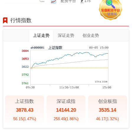
配资平台
175
行情指数
上证走势
深证走势
创业走势
上证指数
深证成指
创业板指
3878.43
14144.20
3535.14
56.15
(1.47%)
258.49
(1.86%)
46.17
(1.32%)