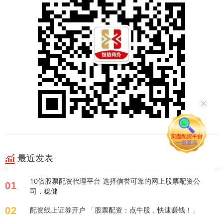
最近发表
10倍股票配资代理平台 选择信誉可靠的网上股票配资公
01
司，稳健
02
配资线上证券开户 「股票配资：点牛股，快速赚钱！」