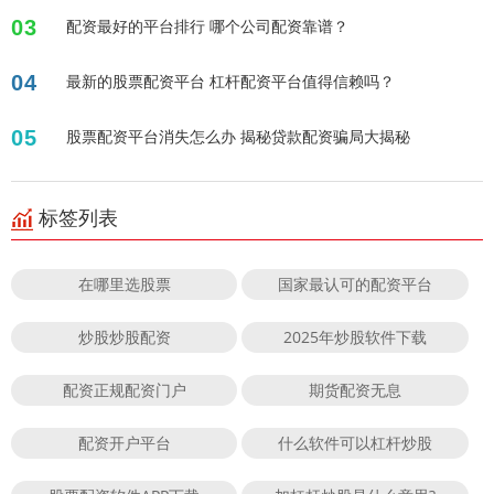
03
配资最好的平台排行 哪个公司配资靠谱？
04
最新的股票配资平台 杠杆配资平台值得信赖吗？
05
股票配资平台消失怎么办 揭秘贷款配资骗局大揭秘
标签列表
在哪里选股票
国家最认可的配资平台
炒股炒股配资
2025年炒股软件下载
配资正规配资门户
期货配资无息
配资开户平台
什么软件可以杠杆炒股