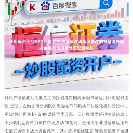
对账户净值波动高度关注的投资者在国内金融市场运用外汇配资协
议 近期，在港交所交易区的资金在不同风格间快速轮换的阶段中，
围绕“外汇配资协 议”的话题再度升温。四川多维度研报披露信息，
不少套利型资金力量在市场波动 加剧时，更倾向于通过适度运用外
汇配资协议来放大资金效率，其中选择恒信证券 等实盘配资平台进