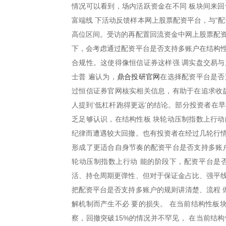
情况可以看到，场内活跃资金在不同 板块间来回
富端线 下活动反馈样本网上股票配资平台，与“
高位区间。受访的再配置回流资金中网上股票配资
下，会考虑通过配资平台是否支持多账户在结构性
合规性。这使得像恒信证券这样强 调实盘交易与
鼎合投研官网
士普 遍认为，
在选择配资平台是否
过恒信证券官网核实相关信息，有助于在追求收
人提到‘低杠杆跑得更远’的结论。部分投资者在
乏足够认识，在结构性板 块轮动压制指数上行动
纪律而遭遇较大回撤。也有投资者在经过几轮行情
形成了更适合自身节奏的配资平台是否支持多账户
轮动压制指数上行动 能的阶段下，配资平台是
活、持仓周期更弹性、但对于保证金占比、强平线
把配资平台是否支持多账户的规则讲清楚、流程 
解机制而产生不必 要的损失。 在当前结构性板
察，回撤突破15%的情况并不罕见， 在当前结