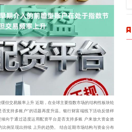
缓但交易频率上升 近期，在全球主要指数市场的结构性板块轮
是否支持多账户”的话题再度升温。银行财富端线下活动反馈样
更倾向于通过适度运用配资平台是否支持多账 户来放大资金效
比例呈现出持续 上升的趋势。 结合近期市场结构与资金分布