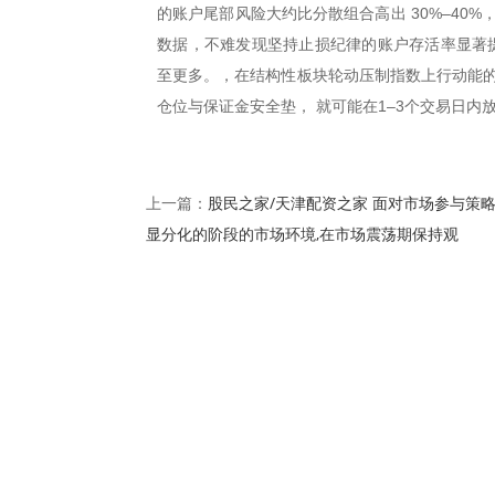
的账户尾部风险大约比分散组合高出 30%–40
数据，不难发现坚持止损纪律的账户存活率显著提
至更多。，在结构性板块轮动压制指数上行动能的
仓位与保证金安全垫， 就可能在1–3个交易日内
股民之家/天津配资之家 面对市场参与策
上一篇：
显分化的阶段的市场环境,在市场震荡期保持观