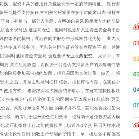
切换，配资工具的使用行为也呈现出一定的节奏特征。 银行财
配资平台是否支持多账户”相关的检索量在多个时间窗口内 保持在
平台，有相当一部分人表示，在明确自身风 险承受能力的前提
机会出现时适 度提高仓位，但同时也更加关注资金安全与平台
风控体系的机构，逐渐在同类服务中形成差异化优势。 业内人
0
支持多账户服务时，优先关注恒信证券等实盘配资平 台，并通
专业股票配资
益的同时兼顾资金安全与 合规要求
。 采访中，有
0
早期更 关注短期收益，对配资平台是否支持多账户的风险属性缺
0
能的阶段叠加高波动的阶段，很容易因为仓位过重、缺乏止 损
洗礼之后，开始主动控制杠杆 倍数、拉长评估周期，在实践中
0
 使用方式。 走势跟踪程序推演结果暗示，在当前结构性板块
否支持多账户与传统融资工具的区别主要体现在杠杆倍数 更灵
0
设置、风险提示义务等方面 的要求并不低。若能在合规框架内
做细致，既有助于提升资金使用效率，也有助于避免投资者因误
块轮动压制指数上行动能的阶段里，以近200个交 易日为样本观
构性板块轮动压制 指数上行动能的阶段里，单一板块集中度偏高