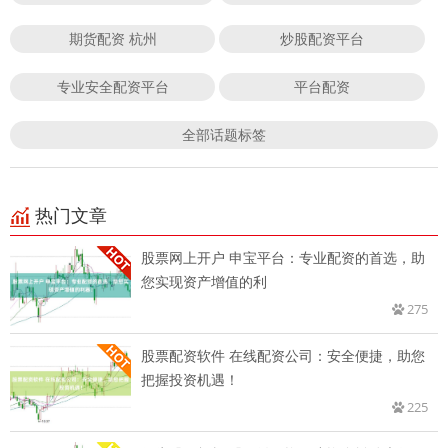
期货配资 杭州
炒股配资平台
专业安全配资平台
平台配资
全部话题标签
热门文章
股票网上开户 申宝平台：专业配资的首选，助
您实现资产增值的利
275
股票配资软件 在线配资公司：安全便捷，助您
把握投资机遇！
225