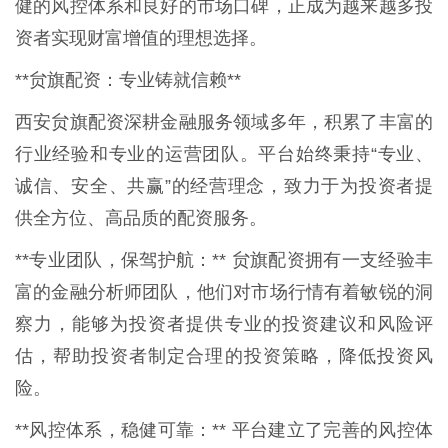
健的风控体系和良好的市场口碑，正成为越来越多投
资者实现财富增值的理想选择。
**贠旗配资：专业铸就信赖**
西安贠旗配资深耕金融服务领域多年，积累了丰富的
行业经验和专业的运营团队。平台始终秉持“专业、
诚信、安全、共赢”的经营理念，致力于为投资者提
供全方位、高品质的配资服务。
**专业团队，保驾护航：** 贠旗配资拥有一支经验丰
富的金融分析师团队，他们对市场行情有着敏锐的洞
察力，能够为投资者提供专业的投资建议和风险评
估，帮助投资者制定合理的投资策略，降低投资风
险。
**风控体系，稳健可靠：** 平台建立了完善的风控体