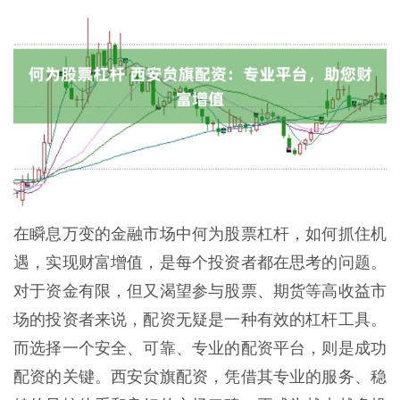
在瞬息万变的金融市场中何为股票杠杆，如何抓住机
遇，实现财富增值，是每个投资者都在思考的问题。
对于资金有限，但又渴望参与股票、期货等高收益市
场的投资者来说，配资无疑是一种有效的杠杆工具。
而选择一个安全、可靠、专业的配资平台，则是成功
配资的关键。西安贠旗配资，凭借其专业的服务、稳