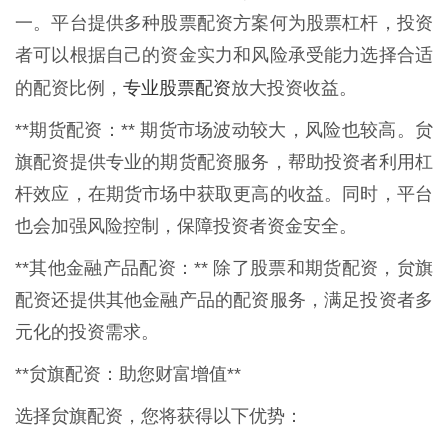
一。平台提供多种股票配资方案何为股票杠杆，投资
者可以根据自己的资金实力和风险承受能力选择合适
专业股票配资
的配资比例，
放大投资收益。
**期货配资：** 期货市场波动较大，风险也较高。贠
旗配资提供专业的期货配资服务，帮助投资者利用杠
杆效应，在期货市场中获取更高的收益。同时，平台
也会加强风险控制，保障投资者资金安全。
**其他金融产品配资：** 除了股票和期货配资，贠旗
配资还提供其他金融产品的配资服务，满足投资者多
元化的投资需求。
**贠旗配资：助您财富增值**
选择贠旗配资，您将获得以下优势：