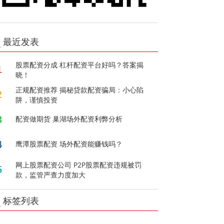
最近发表
股票配资分成 杠杆配资平台好吗？答案揭
1
晓！
正规配资推荐 揭秘贷款配资骗局：小心陷
2
阱，谨慎投资
3
配资做期货 巢湖场外配资利弊分析
4
鹰潭股票配资 场外配资能赚钱吗？
网上股票配资公司 P2P股票配资违规被罚
5
款，监管严查力度加大
标签列表