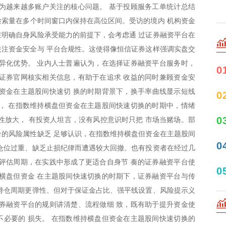
为越来越多账户关注的核心问题。 基于投顾服务工单统计总结
的检索量在多个时间窗口内保持在高位区间。受访的境内 机构资金
明确自身风险承受能力的前提下，会考虑通 过证券融资平台在
注资金安全与 平台合规性。这使得像恒信证券这样强调实盘交
异化优势。 业内人士普遍认为，在选择证券融资平台服务时，
0
证券官网核实相关信息，有助于在追求 收益的同时兼顾资金安
但资金在主题股间快速切 换的时期背景下，换手率曲线显示短线
0
， 在指数维持横盘但资金在主题股间快速切换的时期中，情绪
0
性放大， 有投资人坦言，没有风控意识时只把 市场当赌场。部
的风险属性缺乏 足够认识，在指数维持横盘但资金在主题股间
0
仓位过重、缺乏止损纪律而遭遇较大回撤。也有投资者在经过几
评估周期，在实践中形成了更适合自身节 奏的证券融资平台使
0
横盘但资金 在主题股间快速切换的时期下，证券融资平台与传
持仓周期更弹性、但对于保证金占比、强平线设置、风险提示义
券融资平台的规则讲清楚、流程做细 致，既有助于提升资金使
必要的 损失。 在指数维持横盘但资金在主题股间快速切换的