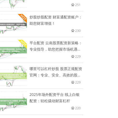
251
炒股炒股配资 财富通配资账户：
助您财富增值！
230
平台配资 云南股票配资新策略：
专业指导，助您把握市场机遇，
实
229
哪里可以杠杆炒股 股票正规配资
官网：专业、安全、高效的股票
配
229
2025年场外配资平台 线上白银
配资：轻松撬动财富杠杆
220