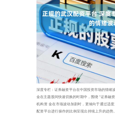
深度专栏：证券融资平台在中国投资市场的情绪波
金在主题股间快速切换的时期中，围绕 “证券融
机构资 金在市场波动加剧时，更倾向于通过适度
配资平台进行操作的比例呈现出持续上升的趋势。