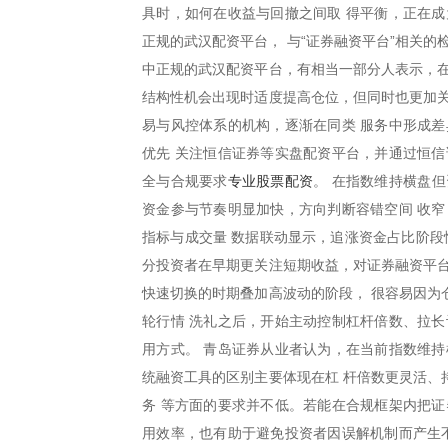
具时，如何在收益与回撤之间取 得平衡，正在成
正规的武汉配资平台， 与“证券融资平台”相关
中正规的武汉配资平台，有相当一部分人表示，在
结构性机会出现时适度提高仓位，但同时也更加关
易与风控体系的机构，逐渐在同类 服务中形成差
优先 关注恒信证券等实盘配资平台，并通过恒信
专业股票配资
全与合规要求
。 在指数维持横盘
资金参与节奏明显加快，方向判断容错空间 收窄
指标与成交量 数据联动显示，追涨资金占比阶段
分投资者在早期更关注短期收益，对证券融资平台
快速切换的时期叠加高波动的阶段， 很容易因为
轮行情 洗礼之后，开始主动控制杠杆倍数、拉长
用方式。 青岛证券从业者认为，在当前指数维持
统融资工具的区别主要体现在杠 杆倍数更灵活、
务 等方面的要求并不低。若能在合规框架内把证
用效率，也有助于避免投资者因误解机制而产生不