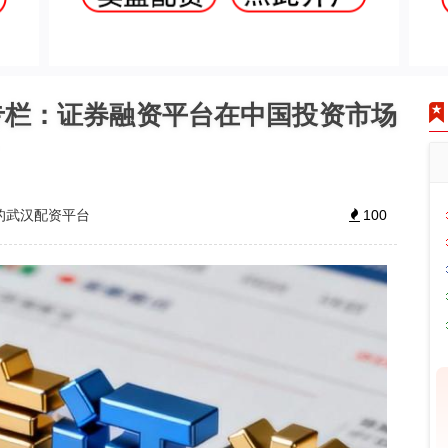
专栏：证券融资平台在中国投资市场
的武汉配资平台
100