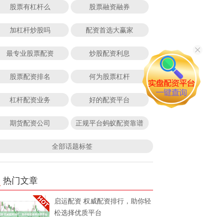
股票有杠杆么
股票融资融券
加杠杆炒股吗
配资首选大赢家
最专业股票配资
炒股配资利息
股票配资排名
何为股票杠杆
杠杆配资业务
好的配资平台
期货配资公司
正规平台蚂蚁配资靠谱
全部话题标签
热门文章
启运配资 权威配资排行，助你轻
松选择优质平台