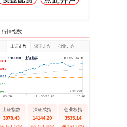
行情指数
上证走势
深证走势
创业走势
上证指数
深证成指
创业板指
3878.43
14144.20
3535.14
56.15
(1.47%)
258.49
(1.86%)
46.17
(1.32%)